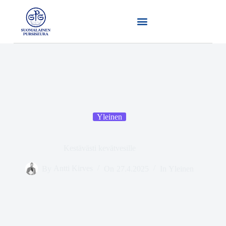
Yleinen
Kestävästi kevätvesille
By
Antti Kirves
On
27.4.2025
In
Yleinen