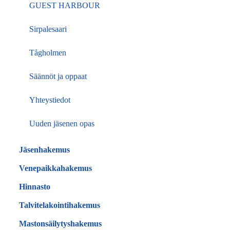
GUEST HARBOUR
Sirpalesaari
Tågholmen
Säännöt ja oppaat
Yhteystiedot
Uuden jäsenen opas
Jäsenhakemus
Venepaikkahakemus
Hinnasto
Talvitelakointihakemus
Mastonsäilytyshakemus