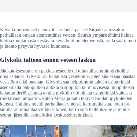
Kevätkunnostukset etenevät ja veneitä pääsee Sirpalesaaressakin
parhaillaan omaan elementtiinsä veteen. Seuran ympäristötiimi haluaa
kertoa muutamasta kestävän keväthuollon elementistä, joilla saari, meri
ja luonto pysyvät hyvässä kunnossa.
Glykolit talteen ennen veteen laskua
Jätekatoksessame on pakkasnesteelle eli tuttavallisemmin glykolille
oma astiansa. Glykoli on haitallista vesieliöille, joten sitä ei saa päästää
vesistöön eikä maahan. Glykolit saa helpoimmin talteen esimerkiksi
asettamalla pakoputken aukkoon suppilon tai muovisesta limupullosta
leikatun lieriön, jonka avulla glykolin voi ohjata esimerkiksi kaiteista
roikkuvaan ämpäriin, kuten Merja ja Satu tekivät Suulan glykoleiden
kanssa. Hallitus miettii parhaillaan yhteistä keruuratkaisua, joten jos
sinulla on ilmiantaa vinkki vitonen, kerro siitä hallitukselle ja muille
seuran jäsenille esimerkiksi keskusteluryhmässä.