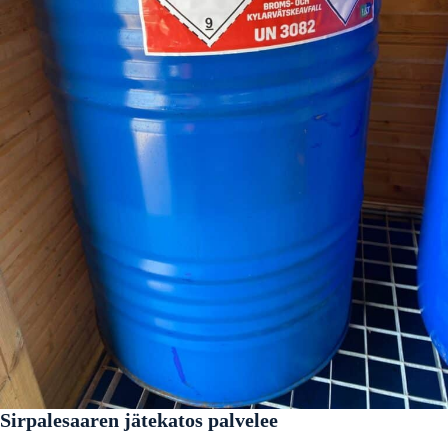
Sirpalesaaren jätekatos palvelee