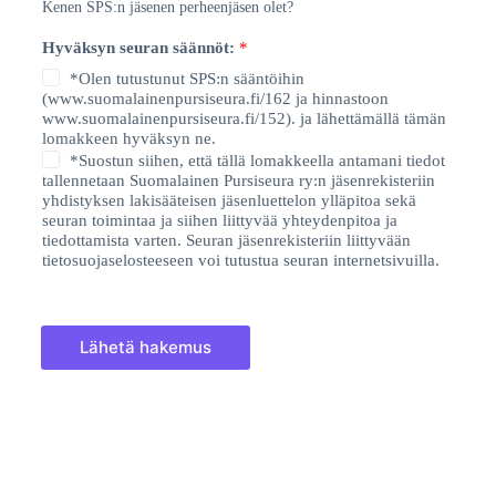
Kenen SPS:n jäsenen perheenjäsen olet?
Hyväksyn seuran säännöt:
*
*Olen tutustunut SPS:n sääntöihin
(www.suomalainenpursiseura.fi/162 ja hinnastoon
www.suomalainenpursiseura.fi/152). ja lähettämällä tämän
lomakkeen hyväksyn ne.
*Suostun siihen, että tällä lomakkeella antamani tiedot
tallennetaan Suomalainen Pursiseura ry:n jäsenrekisteriin
yhdistyksen lakisääteisen jäsenluettelon ylläpitoa sekä
seuran toimintaa ja siihen liittyvää yhteydenpitoa ja
tiedottamista varten. Seuran jäsenrekisteriin liittyvään
tietosuojaselosteeseen voi tutustua seuran internetsivuilla.
Lähetä hakemus