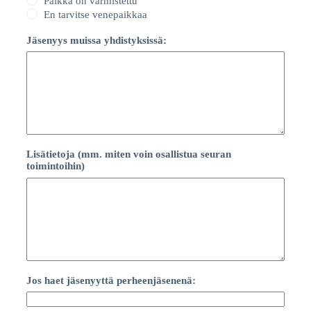
Paikka on varmistettu
En tarvitse venepaikkaa
Jäsenyys muissa yhdistyksissä:
Lisätietoja (mm. miten voin osallistua seuran
toimintoihin)
Jos haet jäsenyyttä perheenjäsenenä: