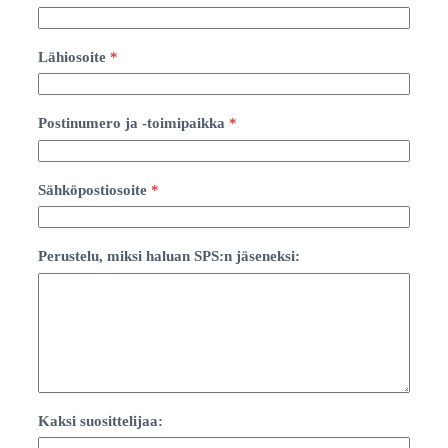
i
n
o
Lähiosoite
*
,
h
a
l
Postinumero ja -toimipaikka
*
u
a
n
j
Sähköpostiosoite
*
a
Perustelu, miksi haluan SPS:n jäseneksi:
Kaksi suosittelijaa: