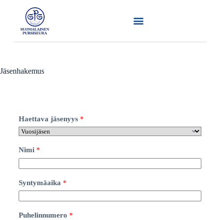
Jäsenhakemus
Haettava jäsenyys
*
Nimi
*
Syntymäaika
*
p
Puhelinnumero
*
a